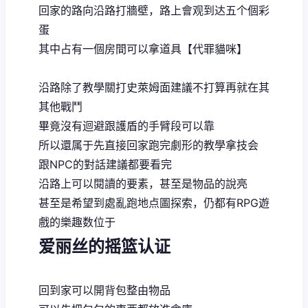
回家的路向沿路打牆壁，路上會观到达五个個彩
蛋
其中占有一個房間可以拿道具【代罪貓咪】
沿路除了教學關打史萊姆面建議不打算再就在其
其他戰鬥
畢竟沒有迴避跟護盾的手臂段可以靠
所以還属于先直接回家跑完劇形的教學拿技会
跟NPC的對話建議都要看完
沿路上可以閱讀的要素，甚至是物品的說亮
甚至是希望到處亂跑地点圖探索，仍都有RPG遊
戲的樂趣数位于
爱丽丝的摇篮认证
回到家可以開背包整由物品