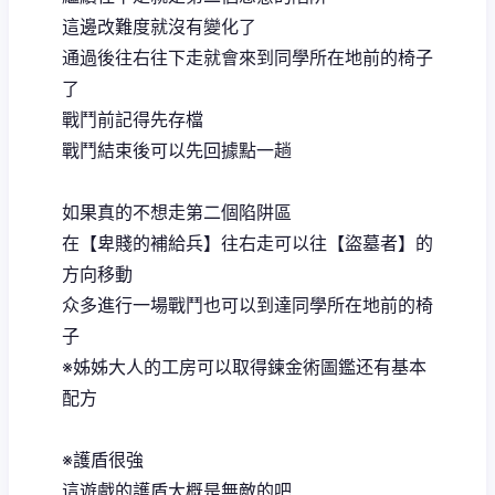
這邊改難度就沒有變化了
通過後往右往下走就會來到同學所在地前的椅子
了
戰鬥前記得先存檔
戰鬥結束後可以先回據點一趟
如果真的不想走第二個陷阱區
在【卑賤的補給兵】往右走可以往【盜墓者】的
方向移動
众多進行一場戰鬥也可以到達同學所在地前的椅
子
※姊姊大人的工房可以取得鍊金術圖鑑还有基本
配方
※護盾很強
這遊戲的護盾大概是無敵的吧