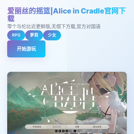
爱丽丝的摇篮|Alice in Cradle官网下
载
零个与伦比近更鲜版,无偿下方载,官方对国语
RPG
萝莉
少女
开始游玩