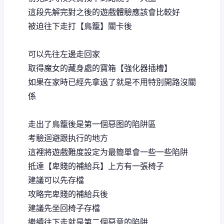
這段先解完對之後的遊戲體驗應該會比較好
被迫往下走打【鳥籠】關卡後
可以先往左邊走回家
取得魔女的藏身處的寶箱【強化器插槽】
如果在家時已經先拿過了就是不用特別開路沒關
係
走出了鳥籠後是第一個惡图的陷阱區
考驗迴避跟执行的地方
這裡將遊戲難度設定为最簡單會一些一些陷阱
抵達【卑賤的補給兵】上方有一張椅子
建議可以先存檔
攻略完卑賤的補給兵後
建議先坐回椅子存檔
繼續往下走就是第二個惡意的陷阱