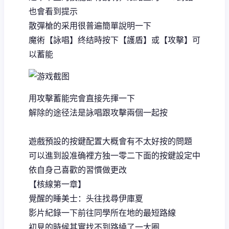
也會看到提示
散彈槍的采用很普遍簡單說明一下
魔術【詠唱】终结時按下【護盾】或【攻擊】可
以蓄能
用攻擊蓄能完會直接先揮一下
解除的途径法是詠唱跟攻擊兩個一起按
遊戲預設的按鍵配置大概會有不太好按的問題
可以進到設准确裡方独一零二下面的按鍵設定中
依自身己喜歡的習慣做更改
【核線第一章】
覺醒的睡美士：头往找尋伊庫夏
影片紀錄一下前往同學所在地的最短路線
初見的時候其實找不到路繞了一大圈