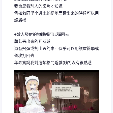
我也是看別人的影片才知道
例如救同學个邊土蛇從地面鑽出來的時候可以用
護盾擋
※敵人發射的物體都可以彈回去
蘑菇丟出來的瓦斯球
還有飛彈或劍山丟的東西似乎可以用護盾衝擊或
普攻打回去
年老實說我對這類格鬥遊戲(咦?)沒有很熟悉