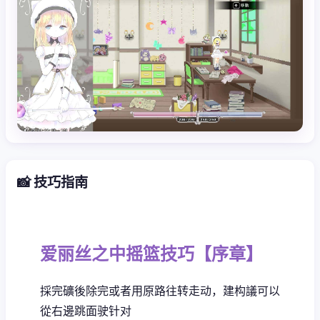
📸 技巧指南
爱丽丝之中摇篮技巧【序章】
採完礦後除完或者用原路往转走动，建构議可以
從右邊跳面驶针对