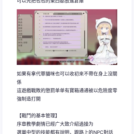
可以先把包包的東西都放進倉庫
如果有拿代罪貓咪也可以收初來不帶在身上沒關
係
這遊戲戰敗的懲罰单单有寶箱通通被以危險度零
強制造打開
【戰鬥的基本管理】
序章教學劇情已經广大致介紹過操为
選單中型的技能都有說明，跟路上的NPC對話