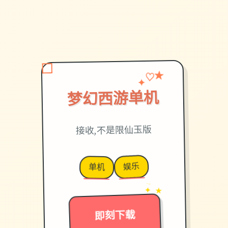
♡
✦
★
梦幻西游单机
接收,不是限仙玉版
娱乐
单机
→
✦ ★
即刻下载