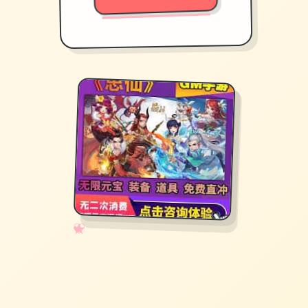
✧
♡
★
♥