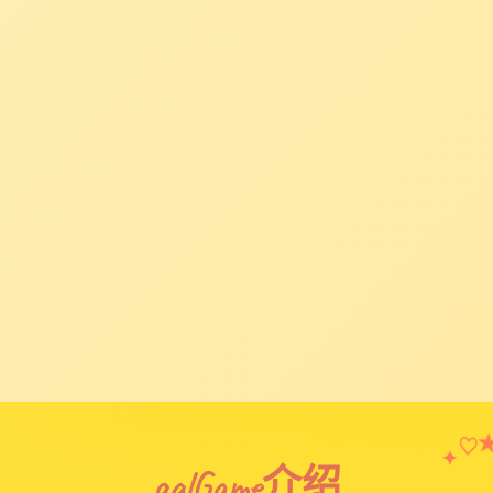
♡
✦
galGame介绍