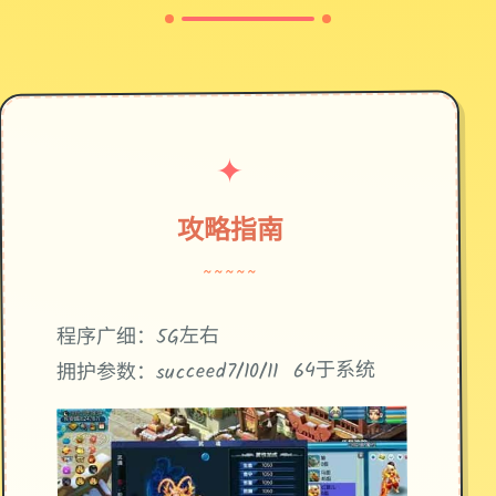
✦
攻略指南
~~~~~
程序广细：5G左右
拥护参数：succeed7/10/11 64于系统