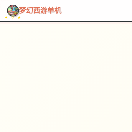
~~~
★
♡
✦
✧
♥
~
→
↗
梦幻西游单机
✦ ✧ ★