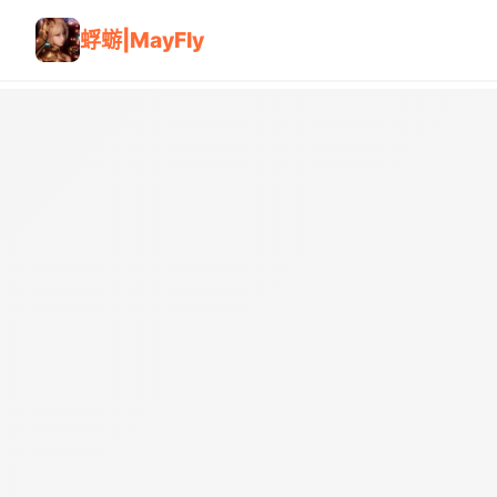
蜉蝣|MayFly