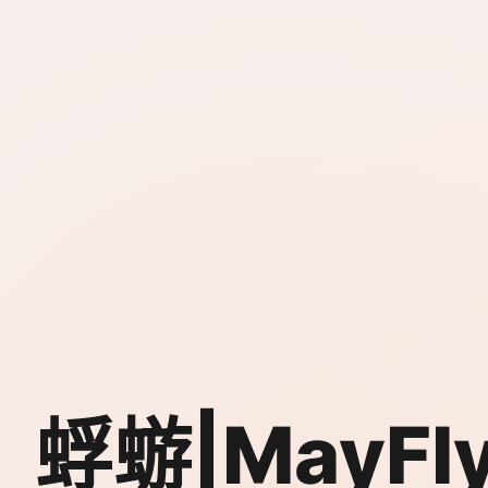
蜉蝣|MayFl